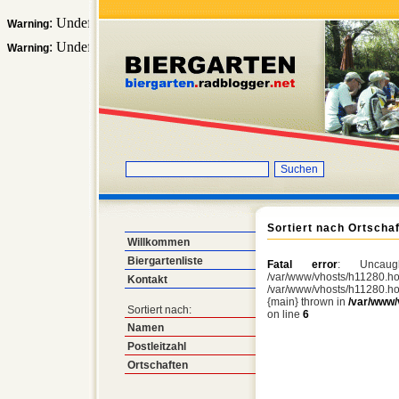
: Undefined array key "anzeige" in
Warning
/var/www/vhosts/h11280.host1
: Undefined array key "suche" in
Warning
/var/www/vhosts/h11280.host105
Sortiert nach Ortscha
Willkommen
Biergartenliste
Fatal error
: Uncaug
/var/www/vhosts/h11280.hos
Kontakt
/var/www/vhosts/h11280.ho
{main} thrown in
/var/www/
Sortiert nach:
on line
6
Namen
Postleitzahl
Ortschaften